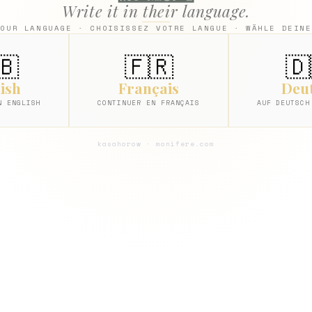
Write it in their language.
YOUR LANGUAGE · CHOISISSEZ VOTRE LANGUE · WÄHLE DEINE
🇧
🇫🇷
🇩
ish
Français
Deu
N ENGLISH
CONTINUER EN FRANÇAIS
AUF DEUTSCH
kasahorow · monifere.com